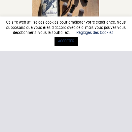
Ce site web utilise des cookies pour améliorer votre expérience. Nous
supposons que vous êtes d'accord avec cela, mais vous pouvez vous
désabonner si vous le souhaitez.
Réglages des Cookies
ACCEPTER
Le Côt (nom sous lequel il est plus connu) est
généralement utilisé en assemblage plutôt que comme
un cépage autonome.
« Pourtant, il se suffit largement à
lui-même. Il est à la fois coloré, très fruité et riche en
parfums. C’est d’ailleurs pour cela que nous avons
souhaité cultiver ce cépage au sein du domaine. Mieux,
nous lui avons même consacré sa propre
cuvée ! »,
souligne Stéphanie Pujol, responsable de la
communication du Domaine Pujol. Baptisée “ Les
Gaillards ”, cette cuvée IGP Pays d’Oc 100 % malbec,
propose
« des notes d’épices, de réglisse et et de
violette, avec un belle fraîcheur »
explique Stéphanie
Pujol.