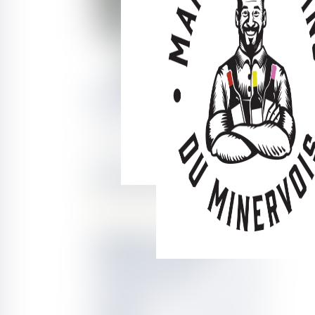
À la découverte des c
par
Stéphanie Pujol
|
Juin 5, 2023
|
Non classifié(e)
Vous êtes amateur de vins rouges ? Vous les préférez fruités et sur la fraîcheur 
généralement utilisé en assemblage plutôt que comme un cépage...
Rechercher un article
Derniers articles
La pub sur les réseaux, la vision
de Stéphanie Pujol
À l’Atelier paysan, la « lowtech »
fait école