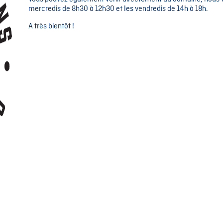
mercredis de 8h30 à 12h30 et les vendredis de 14h à 18h.
A très bientôt !
épages : le malbec
? Le malbec, en vin Pays d’Oc IGP répondra parfaitement à vos attentes ! Le Côt (nom sous lequel il est plus connu)