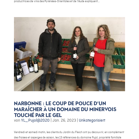
productrices de vins des Pyrénées-Orientales et de l’Aude expliquent...
Narbonne : le coup de pouce d’un
maraîcher à un domaine du Minervois
touché par le gel
von
YL_Pujol@2020
|
Jan. 26, 2023
|
Unkategorisiert
Vendredi et samedi matin, les clients du Jardin du Fleich ont pu découvrir, en complément
des fraises et asperges de saison, les 13 références du domaine Pujol, propriété familiale