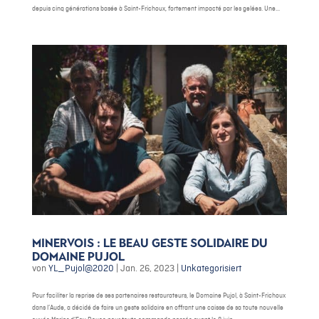
depuis cinq générations basée à Saint-Frichoux, fortement impacté par les gelées. Une...
Minervois : le beau geste solidaire du
Domaine Pujol
von
YL_Pujol@2020
|
Jan. 26, 2023
|
Unkategorisiert
Pour faciliter la reprise de ses partenaires restaurateurs, le Domaine Pujol, à Saint-Frichoux
dans l’Aude, a décidé de faire un geste solidaire en offrant une caisse de sa toute nouvelle