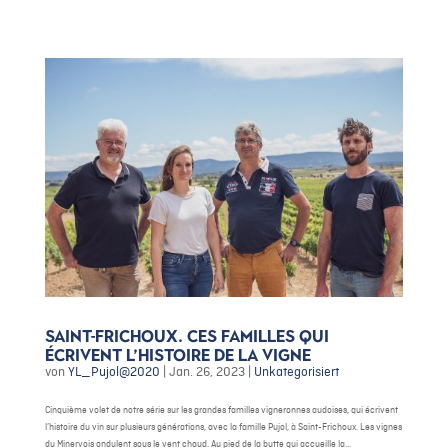
Saint-Frichoux. Ces familles qui
écrivent l’histoire de la vigne
von
YL_Pujol@2020
|
Jan. 26, 2023
|
Unkategorisiert
Cinquième volet de notre série sur les grandes familles vigneronnes audoises, qui écrivent
l’histoire du vin sur plusieurs générations, avec la famille Pujol, à Saint-Frichoux. Les vignes
du Minervois ondulent sous le vent chaud. Au pied de la butte qui accueille la...