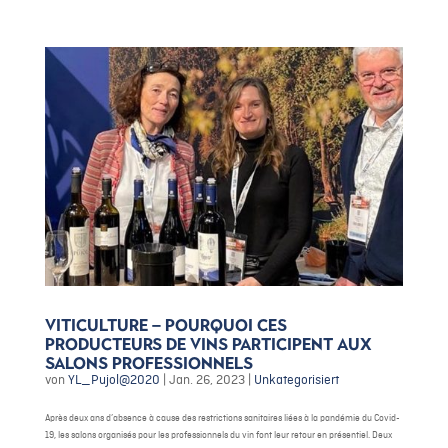
Viticulture – Pourquoi ces
producteurs de vins participent aux
salons professionnels
von
YL_Pujol@2020
|
Jan. 26, 2023
|
Unkategorisiert
Après deux ans d’absence à cause des restrictions sanitaires liées à la pandémie du Covid-
19, les salons organisés pour les professionnels du vin font leur retour en présentiel. Deux